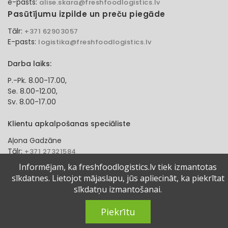
e-pasts:
alise.skara@freshfoodlogistics.lv
Pasūtījumu izpilde un preču piegāde
Tālr:
+371 62903057
E-pasts:
logistika@freshfoodlogistics.lv
Darba laiks:
P.-Pk. 8.00-17.00,
Se. 8.00-12.00,
Sv. 8.00-17.00
Klientu apkalpošanas speciāliste
Aļona Gadzāne
Tālr:
+371 27321584
e-pasts:
alona.gadzane@freshfoodlogistics.lv
Informējam, ka freshfoodlogistics.lv tiek izmantotas
sīkdatnes. Lietojot mājaslapu, jūs apliecināt, ka piekrītat
© 2024 Fresh Food Logistics SIA. Visas tiesības aizsargātas.
sīkdatņu izmantošanai.
Piekrītu