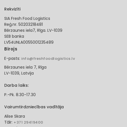
Rekvizīti
SIA Fresh Food Logistics
Reģ.nr. 50203218481
Bērzaunes iela7, Rīga. LV-1039
SEB banka
LV54UNLA0055001235489
Birojs
E-pasts:
info@freshfoodlogistics.lv
Bērzaunes iela 7, Rīga
LV-1039, Latvija
Darba laiks:
P.-Pk. 8.30-17.30
Vairumtirdzniecības vadītāja
Alise Skara
Tālr:
+371 29419400