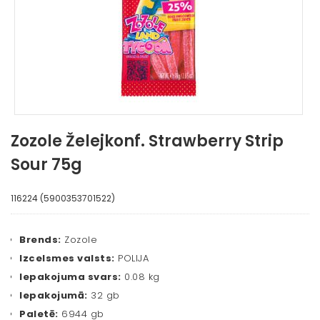
Zozole Želejkonf. Strawberry Strip
Sour 75g
116224 (5900353701522)
Brends:
Zozole
Izcelsmes valsts:
POLIJA
Iepakojuma svars:
0.08 kg
Iepakojumā:
32 gb
Paletē:
6944 gb