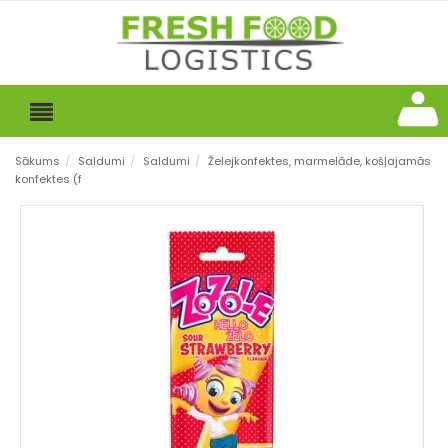
Sākums
/
Saldumi
/
Saldumi
/
Želejkonfektes, marmelāde, košļajamās
konfektes (f