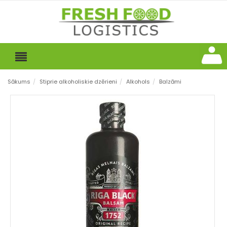
Sākums
/
Stiprie alkoholiskie dzērieni
/
Alkohols
/
Balzāmi