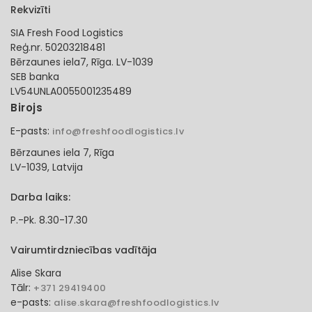
Rekvizīti
SIA Fresh Food Logistics
Reģ.nr. 50203218481
Bērzaunes iela7, Rīga. LV-1039
SEB banka
LV54UNLA0055001235489
Birojs
E-pasts:
info@freshfoodlogistics.lv
Bērzaunes iela 7, Rīga
LV-1039, Latvija
Darba laiks:
P.-Pk. 8.30-17.30
Vairumtirdzniecības vadītāja
Alise Skara
Tālr:
+371 29419400
e-pasts:
alise.skara@freshfoodlogistics.lv