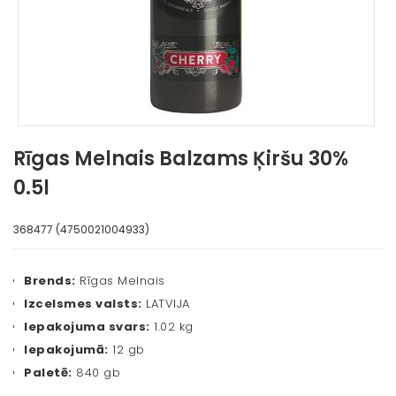
Rīgas Melnais Balzams Ķiršu 30%
0.5l
368477 (4750021004933)
Brends:
Rīgas Melnais
Izcelsmes valsts:
LATVIJA
Iepakojuma svars:
1.02 kg
Iepakojumā:
12 gb
Paletē:
840 gb