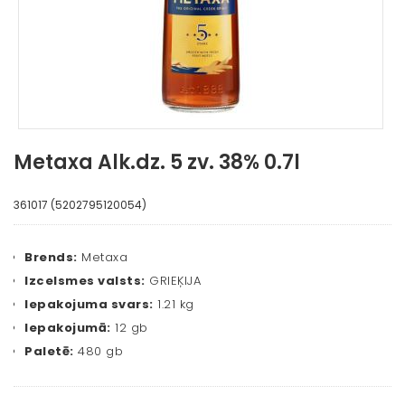
Metaxa Alk.dz. 5 zv. 38% 0.7l
361017 (5202795120054)
Brends:
Metaxa
Izcelsmes valsts:
GRIEĶIJA
Iepakojuma svars:
1.21 kg
Iepakojumā:
12 gb
Paletē:
480 gb