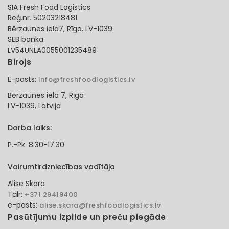
SIA Fresh Food Logistics
Reģ.nr. 50203218481
Bērzaunes iela7, Rīga. LV-1039
SEB banka
LV54UNLA0055001235489
Birojs
E-pasts:
info@freshfoodlogistics.lv
Bērzaunes iela 7, Rīga
LV-1039, Latvija
Darba laiks:
P.-Pk. 8.30-17.30
Vairumtirdzniecības vadītāja
Alise Skara
Tālr:
+371 29419400
e-pasts:
alise.skara@freshfoodlogistics.lv
Pasūtījumu izpilde un preču piegāde