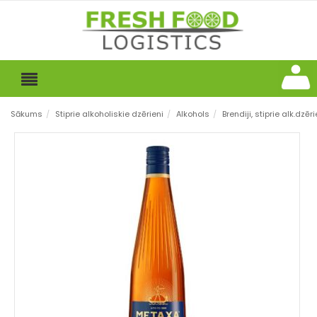
Sākums
/
Stiprie alkoholiskie dzērieni
/
Alkohols
/
Brendiji, stiprie alk.dzēri