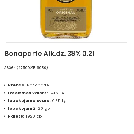
Bonaparte Alk.dz. 38% 0.2l
36364 (4750021518959)
Brends:
Bonaparte
Izcelsmes valsts:
LATVIJA
Iepakojuma svars:
0.35 kg
Iepakojumā:
20 gb
Paletē:
1920 gb