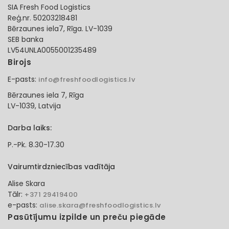
SIA Fresh Food Logistics
Reģ.nr. 50203218481
Bērzaunes iela7, Rīga. LV-1039
SEB banka
LV54UNLA0055001235489
Birojs
E-pasts:
info@freshfoodlogistics.lv
Bērzaunes iela 7, Rīga
LV-1039, Latvija
Darba laiks:
P.-Pk. 8.30-17.30
Vairumtirdzniecības vadītāja
Alise Skara
Tālr:
+371 29419400
e-pasts:
alise.skara@freshfoodlogistics.lv
Pasūtījumu izpilde un preču piegāde