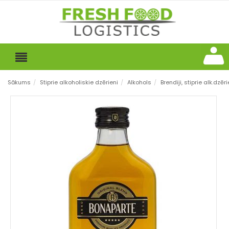
Sākums
/
Stiprie alkoholiskie dzērieni
/
Alkohols
/
Brendiji, stiprie alk.dzēri