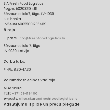
SIA Fresh Food Logistics
Reģ.nr. 50203218481
Bērzaunes iela7, Rīga. LV-1039
SEB banka
LV54UNLA0055001235489
Birojs
E-pasts:
info@freshfoodlogistics.lv
Bērzaunes iela 7, Rīga
LV-1039, Latvija
Darba laiks:
P.-Pk. 8.30-17.30
Vairumtirdzniecības vadītāja
Alise Skara
Tālr:
+371 29419400
e-pasts:
alise.skara@freshfoodlogistics.lv
Pasūtījumu izpilde un preču piegāde