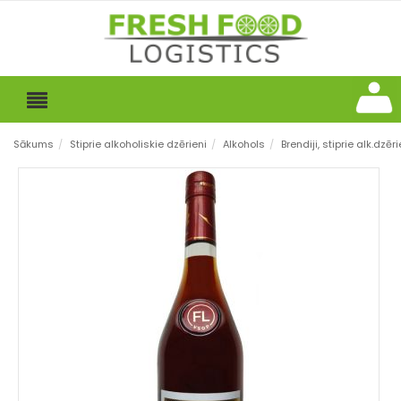
Sākums
/
Stiprie alkoholiskie dzērieni
/
Alkohols
/
Brendiji, stiprie alk.dzēri