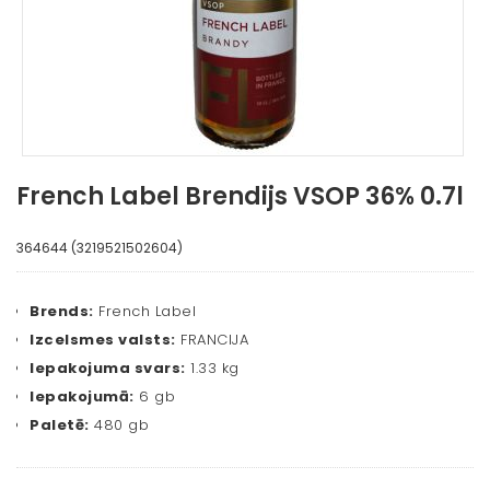
French Label Brendijs VSOP 36% 0.7l
364644 (3219521502604)
Brends:
French Label
Izcelsmes valsts:
FRANCIJA
Iepakojuma svars:
1.33 kg
Iepakojumā:
6 gb
Paletē:
480 gb