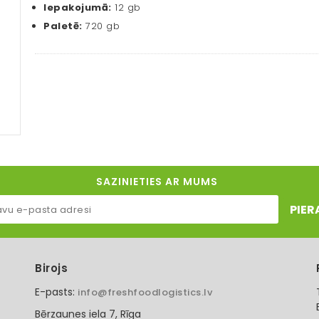
Iepakojumā:
12 gb
Paletē:
720 gb
SAZINIETIES AR MUMS
PIER
Birojs
E-pasts:
info@freshfoodlogistics.lv
Bērzaunes iela 7, Rīga