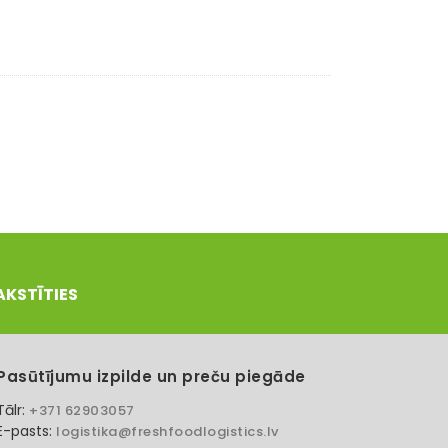
AKSTĪTIES
Pasūtījumu izpilde un preču piegāde
Tālr:
+371 62903057
E-pasts:
logistika@freshfoodlogistics.lv