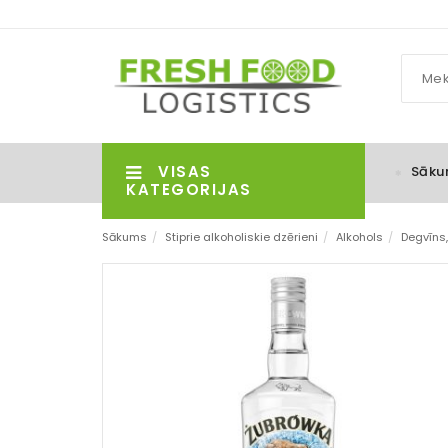
VISAS
Sāku
KATEGORIJAS
Sākums
/
Stiprie alkoholiskie dzērieni
/
Alkohols
/
Degvīns