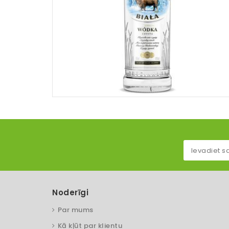
Noderīgi
Par mums
Kā kļūt par klientu