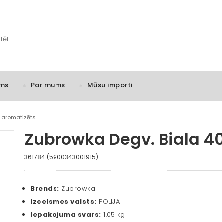
ms
Par mums
Mūsu importi
, aromatizēts
Zubrowka Degv. Biala 40
361784 (5900343001915)
Brends:
Zubrowka
Izcelsmes valsts:
POLIJA
Iepakojuma svars:
1.05 kg