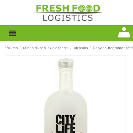
Sākums
/
Stiprie alkoholiskie dzērieni
/
Alkohols
/
Degvīns, nearomatizēts