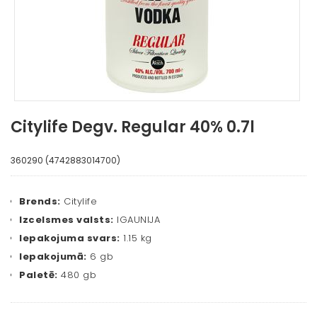
Citylife Degv. Regular 40% 0.7l
360290 (4742883014700)
Brends:
Citylife
Izcelsmes valsts:
IGAUNIJA
Iepakojuma svars:
1.15 kg
Iepakojumā:
6 gb
Paletē:
480 gb