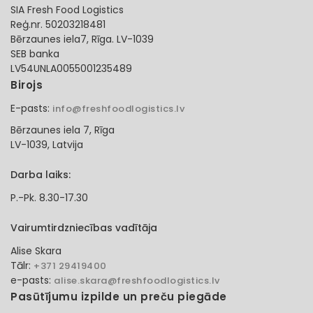
SIA Fresh Food Logistics
Reģ.nr. 50203218481
Bērzaunes iela7, Rīga. LV-1039
SEB banka
LV54UNLA0055001235489
Birojs
E-pasts:
info@freshfoodlogistics.lv
Bērzaunes iela 7, Rīga
LV-1039, Latvija
Darba laiks:
P.-Pk. 8.30-17.30
Vairumtirdzniecības vadītāja
Alise Skara
Tālr:
+371 29419400
e-pasts:
alise.skara@freshfoodlogistics.lv
Pasūtījumu izpilde un preču piegāde