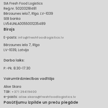
SIA Fresh Food Logistics
Reģ.nr. 50203218481
Bērzaunes iela7, Rīga. LV-1039
SEB banka
LV54UNLA0055001235489
Birojs
E-pasts:
info@freshfoodlogistics.lv
Bērzaunes iela 7, Rīga
LV-1039, Latvija
Darba laiks:
P.-Pk. 8.30-17.30
Vairumtirdzniecības vadītāja
Alise Skara
Tālr:
+371 29419400
e-pasts:
alise.skara@freshfoodlogistics.lv
Pasūtījumu izpilde un preču piegāde