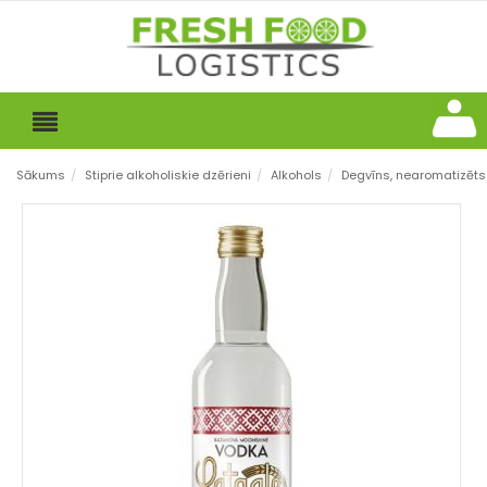
Sākums
/
Stiprie alkoholiskie dzērieni
/
Alkohols
/
Degvīns, nearomatizēts