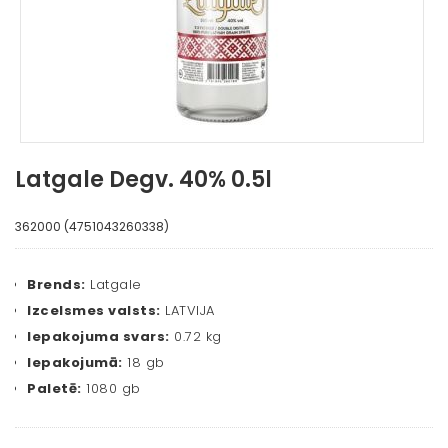
Latgale Degv. 40% 0.5l
362000 (4751043260338)
Brends:
Latgale
Izcelsmes valsts:
LATVIJA
Iepakojuma svars:
0.72 kg
Iepakojumā:
18 gb
Paletē:
1080 gb