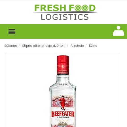
Sākums
/
Stiprie alkoholiskie dzērieni
/
Alkohols
/
Džins