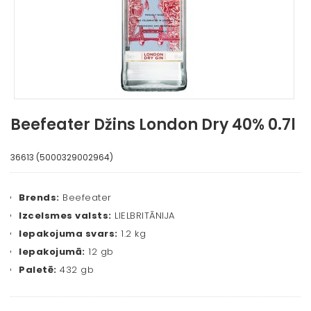
Beefeater Džins London Dry 40% 0.7l
36613 (5000329002964)
Brends:
Beefeater
Izcelsmes valsts:
LIELBRITĀNIJA
Iepakojuma svars:
1.2 kg
Iepakojumā:
12 gb
Paletē:
432 gb