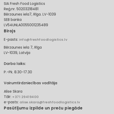
SIA Fresh Food Logistics
Reģ.nr. 50203218481
Bērzaunes iela7, Rīga. LV-1039
SEB banka
LV54UNLA0055001235489
Birojs
E-pasts:
info@freshfoodlogistics.lv
Bērzaunes iela 7, Rīga
LV-1039, Latvija
Darba laiks:
P.-Pk. 8.30-17.30
Vairumtirdzniecības vadītāja
Alise Skara
Tālr:
+371 29419400
e-pasts:
alise.skara@freshfoodlogistics.lv
Pasūtījumu izpilde un preču piegāde