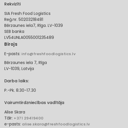
Rekvizīti
SIA Fresh Food Logistics
Reģ.nr. 50203218481
Bērzaunes iela7, Rīga. LV-1039
SEB banka
LV54UNLA0055001235489
Birojs
E-pasts:
info@freshfoodlogistics.lv
Bērzaunes iela 7, Rīga
LV-1039, Latvija
Darba laiks:
P.-Pk. 8.30-17.30
Vairumtirdzniecības vadītāja
Alise Skara
Tālr:
+371 29419400
e-pasts:
alise.skara@freshfoodlogistics.lv