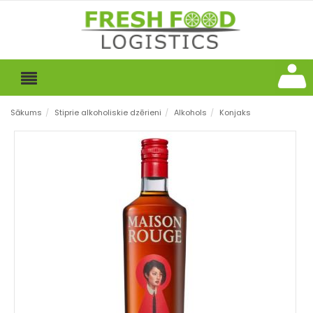
Sākums
/
Stiprie alkoholiskie dzērieni
/
Alkohols
/
Konjaks