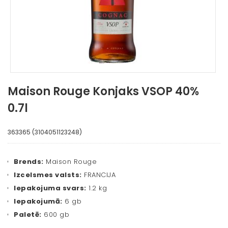
Maison Rouge Konjaks VSOP 40%
0.7l
363365 (3104051123248)
Brends:
Maison Rouge
Izcelsmes valsts:
FRANCIJA
Iepakojuma svars:
1.2 kg
Iepakojumā:
6 gb
Paletē:
600 gb