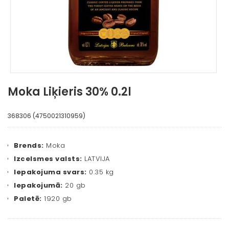
Moka Liķieris 30% 0.2l
368306 (4750021310959)
Brends:
Moka
Izcelsmes valsts:
LATVIJA
Iepakojuma svars:
0.35 kg
Iepakojumā:
20 gb
Paletē:
1920 gb