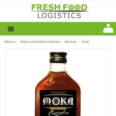
Sākums
/
Stiprie alkoholiskie dzērieni
/
Alkohols
/
Liķieri