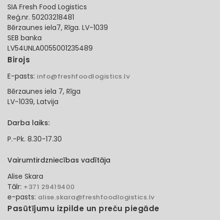
SIA Fresh Food Logistics
Reģ.nr. 50203218481
Bērzaunes iela7, Rīga. LV-1039
SEB banka
LV54UNLA0055001235489
Birojs
E-pasts:
info@freshfoodlogistics.lv
Bērzaunes iela 7, Rīga
LV-1039, Latvija
Darba laiks:
P.-Pk. 8.30-17.30
Vairumtirdzniecības vadītāja
Alise Skara
Tālr:
+371 29419400
e-pasts:
alise.skara@freshfoodlogistics.lv
Pasūtījumu izpilde un preču piegāde