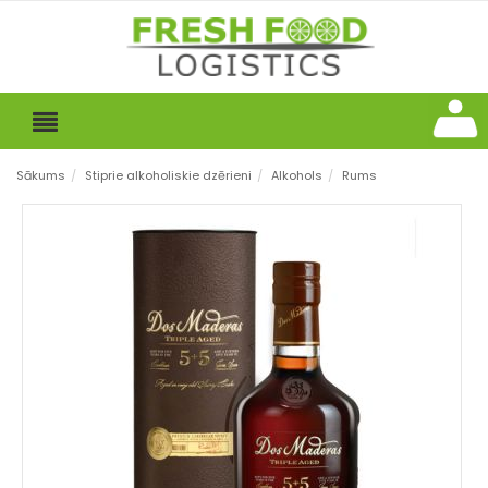
Sākums
/
Stiprie alkoholiskie dzērieni
/
Alkohols
/
Rums