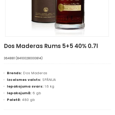
Dos Maderas Rums 5+5 40% 0.7l
364881 (8410028000814)
Brends:
Dos Maderas
Izcelsmes valsts:
SPĀNIJA
Iepakojuma svars:
1.6 kg
Iepakojumā:
6 gb
Paletē:
480 gb