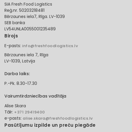
SIA Fresh Food Logistics
Reģ.nr. 50203218481
Bērzaunes iela7, Rīga. LV-1039
SEB banka
LV54UNLA0055001235489
Birojs
E-pasts:
info@freshfoodlogistics.lv
Bērzaunes iela 7, Rīga
LV-1039, Latvija
Darba laiks:
P.-Pk. 8.30-17.30
Vairumtirdzniecības vadītāja
Alise Skara
Tālr:
+371 29419400
e-pasts:
alise.skara@freshfoodlogistics.lv
Pasūtījumu izpilde un preču piegāde