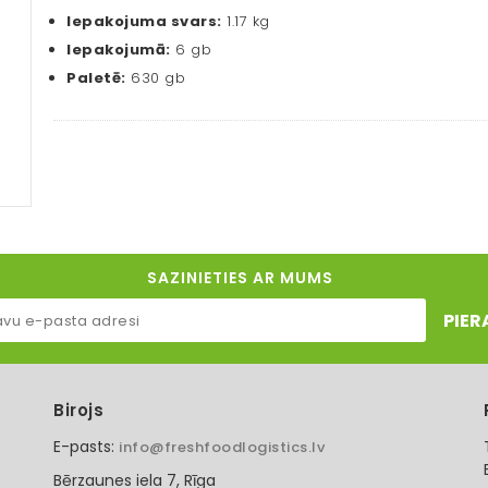
Iepakojuma svars:
1.17 kg
Iepakojumā:
6 gb
Paletē:
630 gb
SAZINIETIES AR MUMS
PIER
Birojs
E-pasts:
info@freshfoodlogistics.lv
Bērzaunes iela 7, Rīga