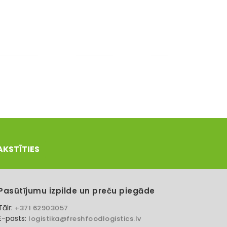
AKSTĪTIES
Pasūtījumu izpilde un preču piegāde
Tālr:
+371 62903057
E-pasts:
logistika@freshfoodlogistics.lv