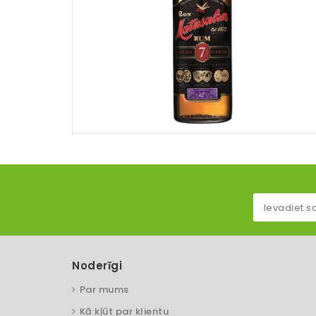
Noderīgi
Par mums
Kā kļūt par klientu