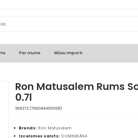
ms
Par mums
Mūsu importi
Ron Matusalem Rums So
0.7l
366272 (766094490058)
Brends:
Ron Matusalem
Izcelsmes valsts:
DOMINIKĀNA