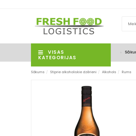
VISAS
Sāku
KATEGORIJAS
Sākums
/
Stiprie alkoholiskie dzērieni
/
Alkohols
/
Rums