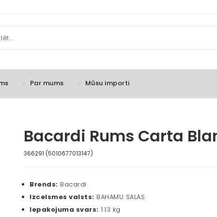
ms
Par mums
Mūsu importi
Bacardi Rums Carta Blan
366291 (5010677013147)
Brends:
Bacardi
Izcelsmes valsts:
BAHAMU SALAS
Iepakojuma svars:
1.13 kg