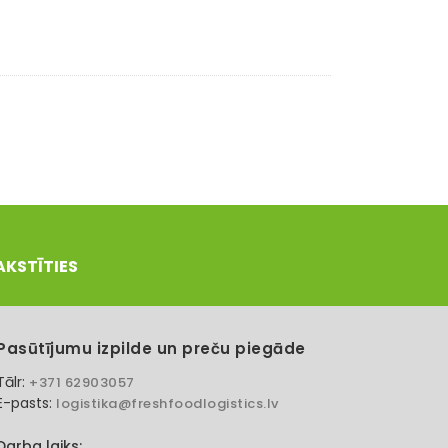
AKSTĪTIES
Pasūtījumu izpilde un preču piegāde
Tālr:
+371 62903057
E-pasts:
logistika@freshfoodlogistics.lv
Darba laiks: