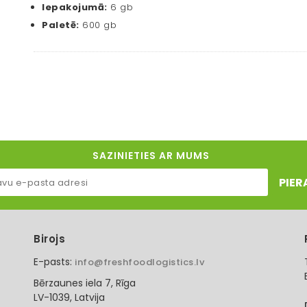
Iepakojumā:
6 gb
Paletē:
600 gb
SAZINIETIES AR MUMS
PIER
Birojs
E-pasts:
info@freshfoodlogistics.lv
Bērzaunes iela 7, Rīga
LV-1039, Latvija