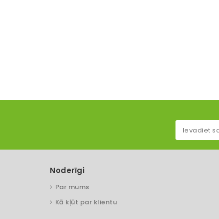
Noderīgi
Par mums
Kā kļūt par klientu