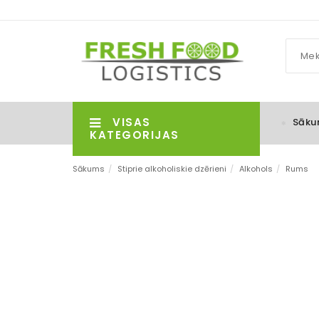
VISAS
Sāku
KATEGORIJAS
Sākums
/
Stiprie alkoholiskie dzērieni
/
Alkohols
/
Rums