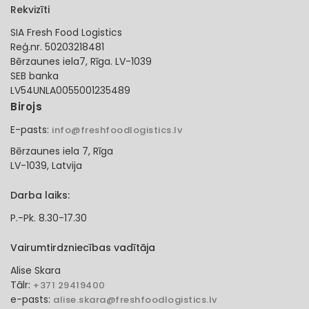
Rekvizīti
SIA Fresh Food Logistics
Reģ.nr. 50203218481
Bērzaunes iela7, Rīga. LV-1039
SEB banka
LV54UNLA0055001235489
Birojs
E-pasts:
info@freshfoodlogistics.lv
Bērzaunes iela 7, Rīga
LV-1039, Latvija
Darba laiks:
P.-Pk. 8.30-17.30
Vairumtirdzniecības vadītāja
Alise Skara
Tālr:
+371 29419400
e-pasts:
alise.skara@freshfoodlogistics.lv