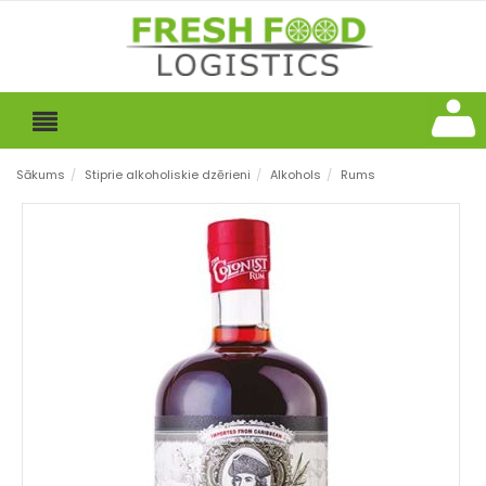
Sākums
/
Stiprie alkoholiskie dzērieni
/
Alkohols
/
Rums