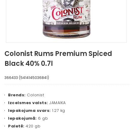
Colonist Rums Premium Spiced
Black 40% 0.7l
366433 (5414145036841)
Brends:
Colonist
Izcelsmes valsts:
JAMAIKA
Iepakojuma svars:
1.27 kg
Iepakojumā:
6 gb
Paletē:
420 gb