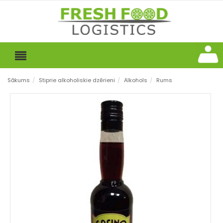
Sākums
/
Stiprie alkoholiskie dzērieni
/
Alkohols
/
Rums