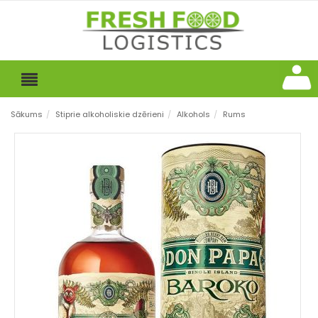
Sākums
/
Stiprie alkoholiskie dzērieni
/
Alkohols
/
Rums