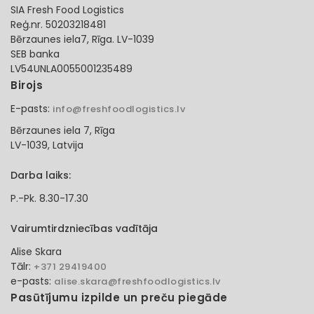
SIA Fresh Food Logistics
Reģ.nr. 50203218481
Bērzaunes iela7, Rīga. LV-1039
SEB banka
LV54UNLA0055001235489
Birojs
E-pasts:
info@freshfoodlogistics.lv
Bērzaunes iela 7, Rīga
LV-1039, Latvija
Darba laiks:
P.-Pk. 8.30-17.30
Vairumtirdzniecības vadītāja
Alise Skara
Tālr:
+371 29419400
e-pasts:
alise.skara@freshfoodlogistics.lv
Pasūtījumu izpilde un preču piegāde