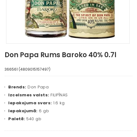
Don Papa Rums Baroko 40% 0.7l
366561 (4809015157497)
Brends:
Don Papa
Izcelsmes valsts:
FILIPĪNAS
Iepakojuma svars:
1.6 kg
Iepakojumā:
6 gb
Paletē:
540 gb