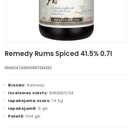
Remedy Rums Spiced 41.5% 0.7l
366624 (4260099733425)
Brends:
Remedy
Izcelsmes valsts:
BARBADOSA
Iepakojuma svars:
1.4 kg
Iepakojumā:
6 gb
Paletē:
504 gb