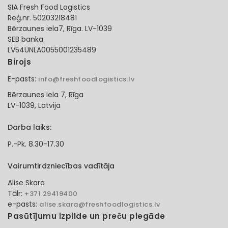
SIA Fresh Food Logistics
Reģ.nr. 50203218481
Bērzaunes iela7, Rīga. LV-1039
SEB banka
LV54UNLA0055001235489
Birojs
E-pasts:
info@freshfoodlogistics.lv
Bērzaunes iela 7, Rīga
LV-1039, Latvija
Darba laiks:
P.-Pk. 8.30-17.30
Vairumtirdzniecības vadītāja
Alise Skara
Tālr:
+371 29419400
e-pasts:
alise.skara@freshfoodlogistics.lv
Pasūtījumu izpilde un preču piegāde