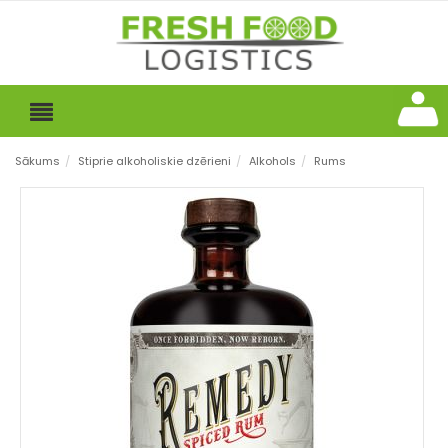
Sākums
/
Stiprie alkoholiskie dzērieni
/
Alkohols
/
Rums