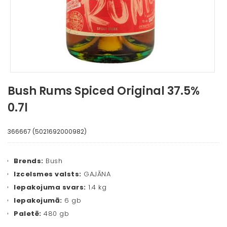
Bush Rums Spiced Original 37.5%
0.7l
366667 (5021692000982)
Brends:
Bush
Izcelsmes valsts:
GAJĀNA
Iepakojuma svars:
1.4 kg
Iepakojumā:
6 gb
Paletē:
480 gb