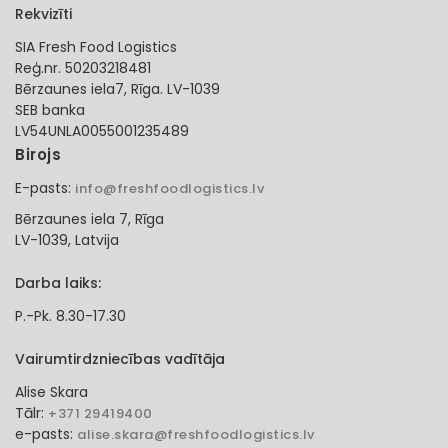
Rekvizīti
SIA Fresh Food Logistics
Reģ.nr. 50203218481
Bērzaunes iela7, Rīga. LV-1039
SEB banka
LV54UNLA0055001235489
Birojs
E-pasts:
info@freshfoodlogistics.lv
Bērzaunes iela 7, Rīga
LV-1039, Latvija
Darba laiks:
P.-Pk. 8.30-17.30
Vairumtirdzniecības vadītāja
Alise Skara
Tālr:
+371 29419400
e-pasts:
alise.skara@freshfoodlogistics.lv