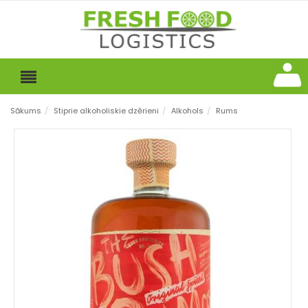
Sākums
/
Stiprie alkoholiskie dzērieni
/
Alkohols
/
Rums