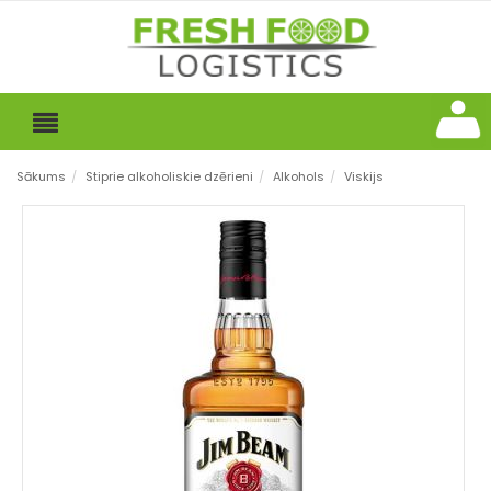
Sākums
/
Stiprie alkoholiskie dzērieni
/
Alkohols
/
Viskijs