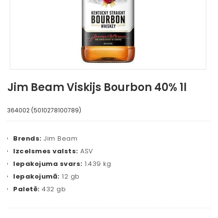
Jim Beam Viskijs Bourbon 40% 1l
364002 (5010278100789)
Brends:
Jim Beam
Izcelsmes valsts:
ASV
Iepakojuma svars:
1.439 kg
Iepakojumā:
12 gb
Paletē:
432 gb