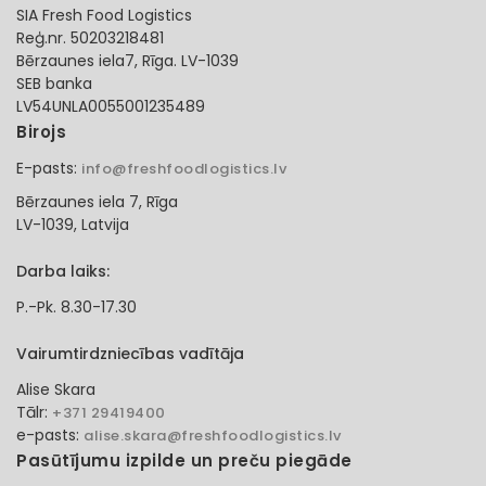
SIA Fresh Food Logistics
Reģ.nr. 50203218481
Bērzaunes iela7, Rīga. LV-1039
SEB banka
LV54UNLA0055001235489
Birojs
E-pasts:
info@freshfoodlogistics.lv
Bērzaunes iela 7, Rīga
LV-1039, Latvija
Darba laiks:
P.-Pk. 8.30-17.30
Vairumtirdzniecības vadītāja
Alise Skara
Tālr:
+371 29419400
e-pasts:
alise.skara@freshfoodlogistics.lv
Pasūtījumu izpilde un preču piegāde