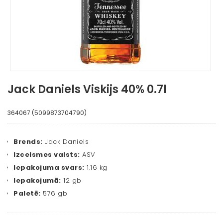
Jack Daniels Viskijs 40% 0.7l
364067 (5099873704790)
Brends:
Jack Daniels
Izcelsmes valsts:
ASV
Iepakojuma svars:
1.16 kg
Iepakojumā:
12 gb
Paletē:
576 gb