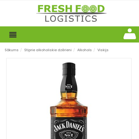
Sākums
/
Stiprie alkoholiskie dzērieni
/
Alkohols
/
Viskijs