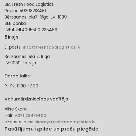
SIA Fresh Food Logistics
Reģ.nr. 50203218481
Bērzaunes iela7, Rīga. LV-1039
SEB banka
LV54UNLA0055001235489
Birojs
E-pasts:
info@freshfoodlogistics.lv
Bērzaunes iela 7, Rīga
LV-1039, Latvija
Darba laiks:
P.-Pk. 8.30-17.30
Vairumtirdzniecības vadītāja
Alise Skara
Tālr:
+371 29419400
e-pasts:
alise.skara@freshfoodlogistics.lv
Pasūtījumu izpilde un preču piegāde