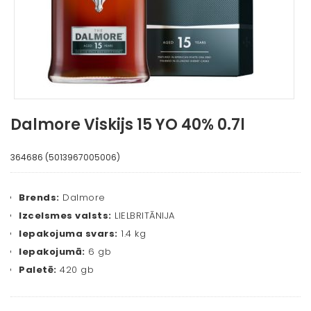
Dalmore Viskijs 15 YO 40% 0.7l
364686 (5013967005006)
Brends:
Dalmore
Izcelsmes valsts:
LIELBRITĀNIJA
Iepakojuma svars:
1.4 kg
Iepakojumā:
6 gb
Paletē:
420 gb