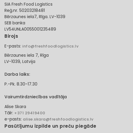
SIA Fresh Food Logistics
Reģ.nr. 50203218481
Bērzaunes iela7, Rīga. LV-1039
SEB banka
LV54UNLA0055001235489
Birojs
E-pasts:
info@freshfoodlogistics.lv
Bērzaunes iela 7, Rīga
LV-1039, Latvija
Darba laiks:
P.-Pk. 8.30-17.30
Vairumtirdzniecības vadītāja
Alise Skara
Tālr:
+371 29419400
e-pasts:
alise.skara@freshfoodlogistics.lv
Pasūtījumu izpilde un preču piegāde