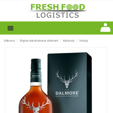
Sākums
/
Stiprie alkoholiskie dzērieni
/
Alkohols
/
Viskijs