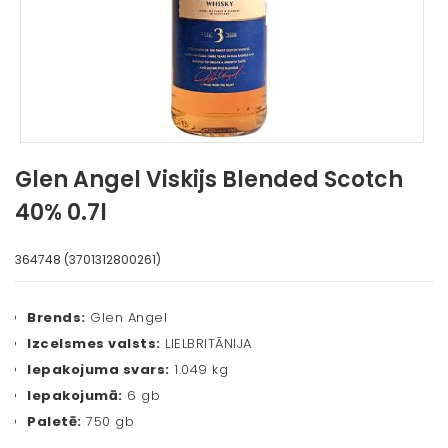
Glen Angel Viskijs Blended Scotch
40% 0.7l
364748 (3701312800261)
Brends:
Glen Angel
Izcelsmes valsts:
LIELBRITĀNIJA
Iepakojuma svars:
1.049 kg
Iepakojumā:
6 gb
Paletē:
750 gb