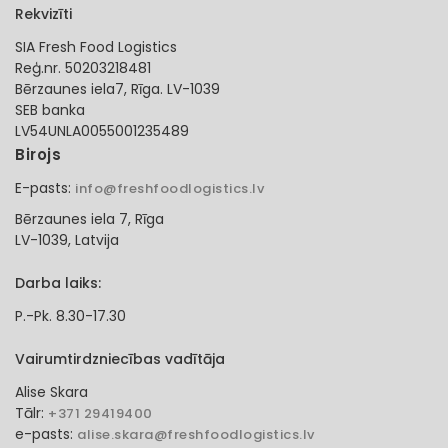
Rekvizīti
SIA Fresh Food Logistics
Reģ.nr. 50203218481
Bērzaunes iela7, Rīga. LV-1039
SEB banka
LV54UNLA0055001235489
Birojs
E-pasts:
info@freshfoodlogistics.lv
Bērzaunes iela 7, Rīga
LV-1039, Latvija
Darba laiks:
P.-Pk. 8.30-17.30
Vairumtirdzniecības vadītāja
Alise Skara
Tālr:
+371 29419400
e-pasts:
alise.skara@freshfoodlogistics.lv