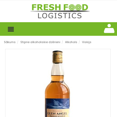
Sākums
/
Stiprie alkoholiskie dzērieni
/
Alkohols
/
Viskijs