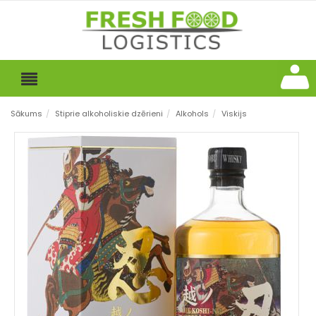
Sākums
/
Stiprie alkoholiskie dzērieni
/
Alkohols
/
Viskijs