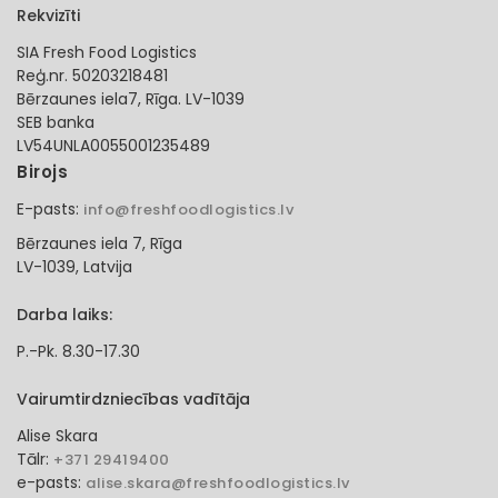
Rekvizīti
SIA Fresh Food Logistics
Reģ.nr. 50203218481
Bērzaunes iela7, Rīga. LV-1039
SEB banka
LV54UNLA0055001235489
Birojs
E-pasts:
info@freshfoodlogistics.lv
Bērzaunes iela 7, Rīga
LV-1039, Latvija
Darba laiks:
P.-Pk. 8.30-17.30
Vairumtirdzniecības vadītāja
Alise Skara
Tālr:
+371 29419400
e-pasts:
alise.skara@freshfoodlogistics.lv