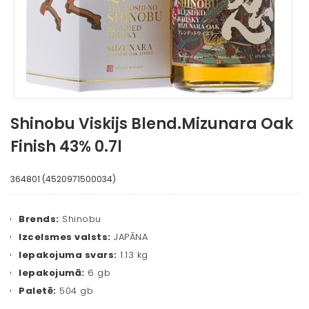
Shinobu Viskijs Blend.Mizunara Oak
Finish 43% 0.7l
364801 (4520971500034)
Brends:
Shinobu
Izcelsmes valsts:
JAPĀNA
Iepakojuma svars:
1.13 kg
Iepakojumā:
6 gb
Paletē:
504 gb