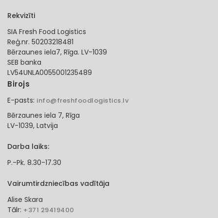
Rekvizīti
SIA Fresh Food Logistics
Reģ.nr. 50203218481
Bērzaunes iela7, Rīga. LV-1039
SEB banka
LV54UNLA0055001235489
Birojs
E-pasts:
info@freshfoodlogistics.lv
Bērzaunes iela 7, Rīga
LV-1039, Latvija
Darba laiks:
P.-Pk. 8.30-17.30
Vairumtirdzniecības vadītāja
Alise Skara
Tālr:
+371 29419400