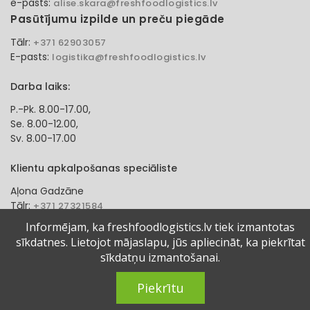
e-pasts:
alise.skara@freshfoodlogistics.lv
Pasūtījumu izpilde un preču piegāde
Tālr:
+371 62903057
E-pasts:
logistika@freshfoodlogistics.lv
Darba laiks:
P.-Pk. 8.00-17.00,
Se. 8.00-12.00,
Sv. 8.00-17.00
Klientu apkalpošanas speciāliste
Aļona Gadzāne
Tālr:
+371 27321584
e-pasts:
alona.gadzane@freshfoodlogistics.lv
Informējam, ka freshfoodlogistics.lv tiek izmantotas
sīkdatnes. Lietojot mājaslapu, jūs apliecināt, ka piekrītat
© 2024 Fresh Food Logistics SIA. Visas tiesības aizsargātas.
sīkdatņu izmantošanai.
Piekrītu