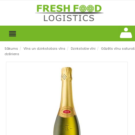
Sākums
/
Vīns un dzirkstošais vīns
/
Dzirkstošie vīni
/
Gāzēts vīnu saturo
dzēriens