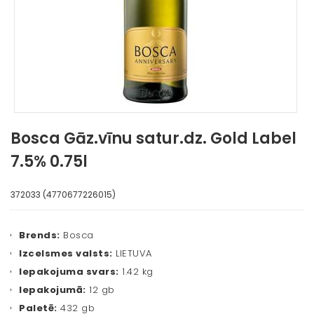
Bosca Gāz.vīnu satur.dz. Gold Label
7.5% 0.75l
372033 (4770677226015)
Brends:
Bosca
Izcelsmes valsts:
LIETUVA
Iepakojuma svars:
1.42 kg
Iepakojumā:
12 gb
Paletē:
432 gb