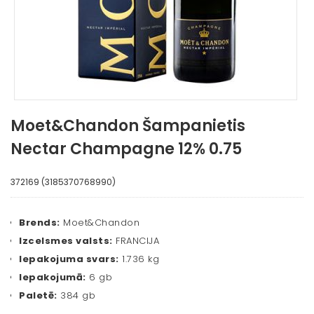
Moet&Chandon Šampanietis
Nectar Champagne 12% 0.75
372169 (3185370768990)
Brends:
Moet&Chandon
Izcelsmes valsts:
FRANCIJA
Iepakojuma svars:
1.736 kg
Iepakojumā:
6 gb
Paletē:
384 gb