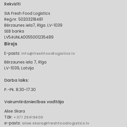
Rekvizīti
SIA Fresh Food Logistics
Reģ.nr. 50203218481
Bērzaunes iela7, Rīga. LV-1039
SEB banka
LV54UNLA0055001235489
Birojs
E-pasts:
info@freshfoodlogistics.lv
Bērzaunes iela 7, Rīga
LV-1039, Latvija
Darba laiks:
P.-Pk. 8.30-17.30
Vairumtirdzniecības vadītāja
Alise Skara
Tālr:
+371 29419400
e-pasts:
alise.skara@freshfoodlogistics.lv