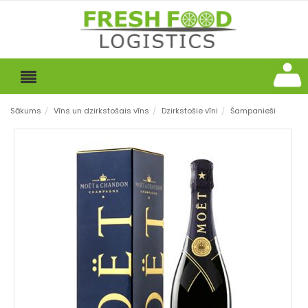
Sākums
/
Vīns un dzirkstošais vīns
/
Dzirkstošie vīni
/
Šampanieši