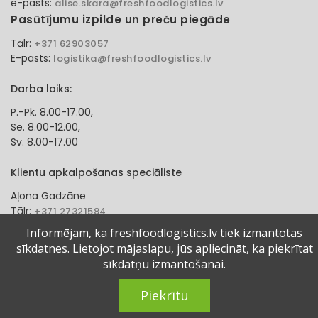
e-pasts:
alise.skara@freshfoodlogistics.lv
Pasūtījumu izpilde un preču piegāde
Tālr:
+371 62903057
E-pasts:
logistika@freshfoodlogistics.lv
Darba laiks:
P.-Pk. 8.00-17.00,
Se. 8.00-12.00,
Sv. 8.00-17.00
Klientu apkalpošanas speciāliste
Aļona Gadzāne
Tālr:
+371 27321584
e-pasts:
alona.gadzane@freshfoodlogistics.lv
Informējam, ka freshfoodlogistics.lv tiek izmantotas
sīkdatnes. Lietojot mājaslapu, jūs apliecināt, ka piekrītat
© 2024 Fresh Food Logistics SIA. Visas tiesības aizsargātas.
sīkdatņu izmantošanai.
Piekrītu