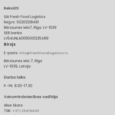
Rekvizīti
SIA Fresh Food Logistics
Reģ.nr. 50203218481
Bērzaunes iela7, Rīga. LV-1039
SEB banka
LV54UNLA0055001235489
Birojs
E-pasts:
info@freshfoodlogistics.lv
Bērzaunes iela 7, Rīga
LV-1039, Latvija
Darba laiks:
P.-Pk. 8.30-17.30
Vairumtirdzniecības vadītāja
Alise Skara
Tālr:
+371 29419400