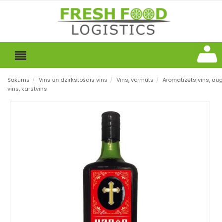
Sākums
/
Vīns un dzirkstošais vīns
/
Vīns, vermuts
/
Aromatizēts vīns, au
vīns, karstvīns