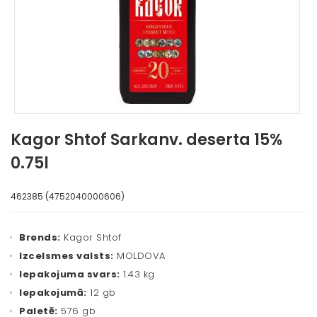
Kagor Shtof Sarkanv. deserta 15%
0.75l
462385 (4752040000606)
Brends:
Kagor Shtof
Izcelsmes valsts:
MOLDOVA
Iepakojuma svars:
1.43 kg
Iepakojumā:
12 gb
Paletē:
576 gb