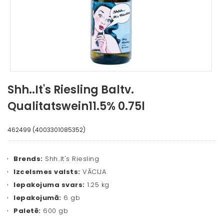
Shh..It's Riesling Baltv.
Qualitatswein11.5% 0.75l
462499 (4003301085352)
Brends:
Shh..It's Riesling
Izcelsmes valsts:
VĀCIJA
Iepakojuma svars:
1.25 kg
Iepakojumā:
6 gb
Paletē:
600 gb