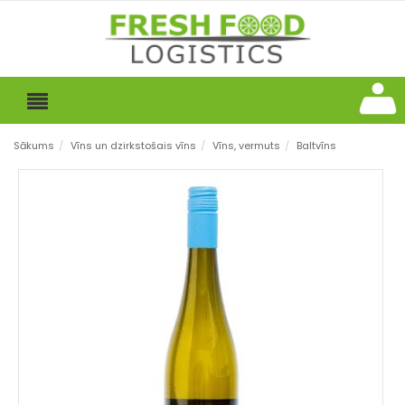
Sākums
/
Vīns un dzirkstošais vīns
/
Vīns, vermuts
/
Baltvīns