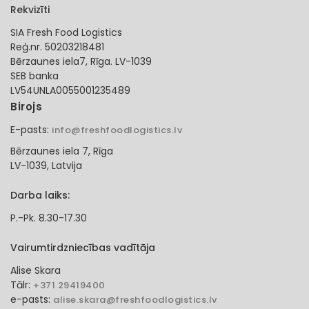
Rekvizīti
SIA Fresh Food Logistics
Reģ.nr. 50203218481
Bērzaunes iela7, Rīga. LV-1039
SEB banka
LV54UNLA0055001235489
Birojs
E-pasts:
info@freshfoodlogistics.lv
Bērzaunes iela 7, Rīga
LV-1039, Latvija
Darba laiks:
P.-Pk. 8.30-17.30
Vairumtirdzniecības vadītāja
Alise Skara
Tālr:
+371 29419400
e-pasts:
alise.skara@freshfoodlogistics.lv