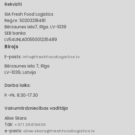
Rekvizīti
SIA Fresh Food Logistics
Reģ.nr. 50203218481
Bērzaunes iela7, Rīga. LV-1039
SEB banka
LV54UNLA0055001235489
Birojs
E-pasts:
info@freshfoodlogistics.lv
Bērzaunes iela 7, Rīga
LV-1039, Latvija
Darba laiks:
P.-Pk. 8.30-17.30
Vairumtirdzniecības vadītāja
Alise Skara
Tālr:
+371 29419400
e-pasts:
alise.skara@freshfoodlogistics.lv