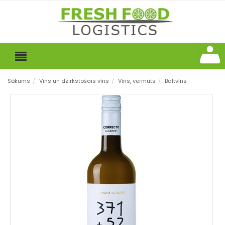
Sākums
/
Vīns un dzirkstošais vīns
/
Vīns, vermuts
/
Baltvīns