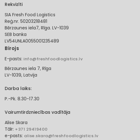
Rekvizīti
SIA Fresh Food Logistics
Reģ.nr. 50203218481
Bērzaunes iela7, Rīga. LV-1039
SEB banka
LV54UNLA0055001235489
Birojs
E-pasts:
info@freshfoodlogistics.lv
Bērzaunes iela 7, Rīga
LV-1039, Latvija
Darba laiks:
P.-Pk. 8.30-17.30
Vairumtirdzniecības vadītāja
Alise Skara
Tālr:
+371 29419400
e-pasts:
alise.skara@freshfoodlogistics.lv