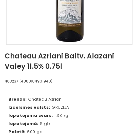
Chateau Azriani Baltv. Alazani
Valey 11.5% 0.75l
463237 (4860104901940)
Brends:
Chateau Azriani
Izcelsmes valsts:
GRUZIJA
Iepakojuma svars:
1.33 kg
Iepakojumā:
6 gb
Paletē:
600 gb