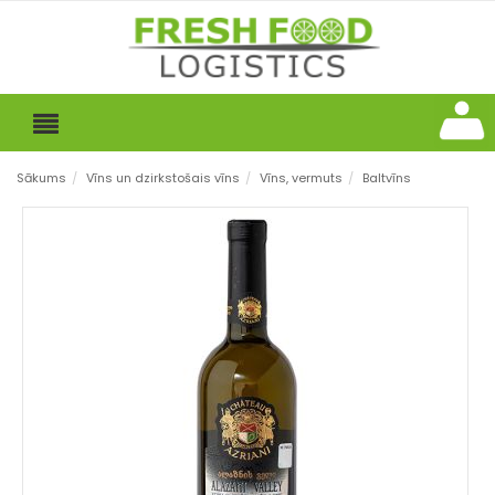
Sākums
/
Vīns un dzirkstošais vīns
/
Vīns, vermuts
/
Baltvīns