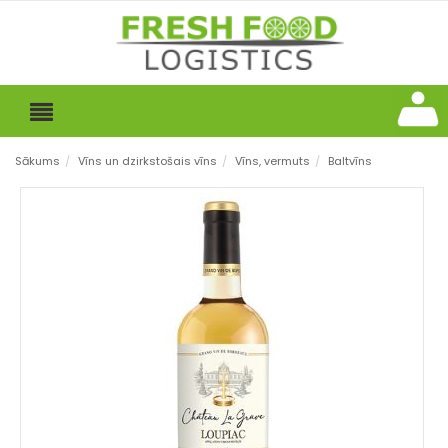
Sākums
/
Vīns un dzirkstošais vīns
/
Vīns, vermuts
/
Baltvīns