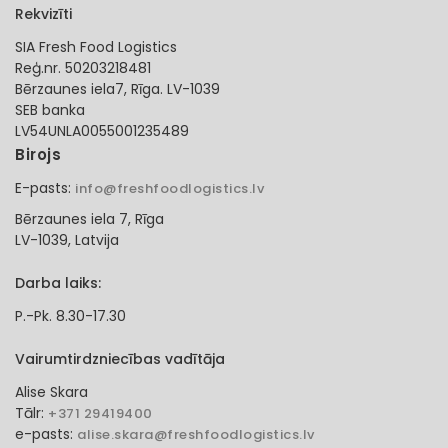
Rekvizīti
SIA Fresh Food Logistics
Reģ.nr. 50203218481
Bērzaunes iela7, Rīga. LV-1039
SEB banka
LV54UNLA0055001235489
Birojs
E-pasts:
info@freshfoodlogistics.lv
Bērzaunes iela 7, Rīga
LV-1039, Latvija
Darba laiks:
P.-Pk. 8.30-17.30
Vairumtirdzniecības vadītāja
Alise Skara
Tālr:
+371 29419400
e-pasts:
alise.skara@freshfoodlogistics.lv