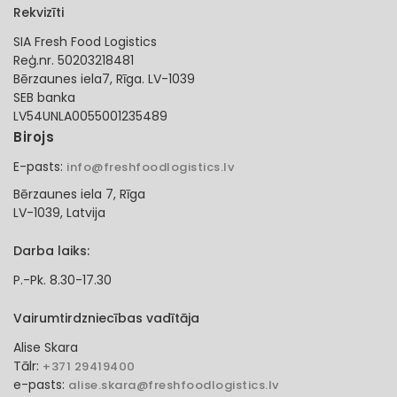
Rekvizīti
SIA Fresh Food Logistics
Reģ.nr. 50203218481
Bērzaunes iela7, Rīga. LV-1039
SEB banka
LV54UNLA0055001235489
Birojs
E-pasts:
info@freshfoodlogistics.lv
Bērzaunes iela 7, Rīga
LV-1039, Latvija
Darba laiks:
P.-Pk. 8.30-17.30
Vairumtirdzniecības vadītāja
Alise Skara
Tālr:
+371 29419400
e-pasts:
alise.skara@freshfoodlogistics.lv