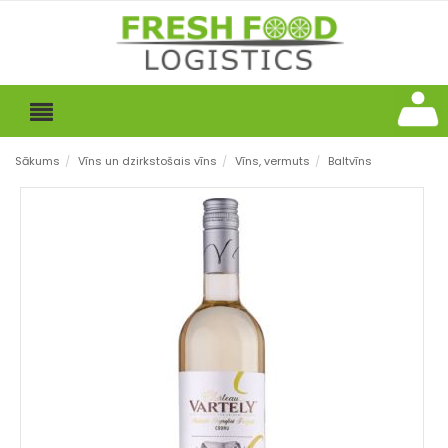
Sākums
/
Vīns un dzirkstošais vīns
/
Vīns, vermuts
/
Baltvīns