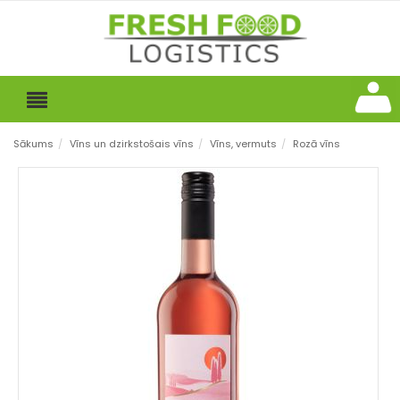
Sākums
/
Vīns un dzirkstošais vīns
/
Vīns, vermuts
/
Rozā vīns