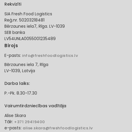
Rekvizīti
SIA Fresh Food Logistics
Reģ.nr. 50203218481
Bērzaunes iela7, Rīga. LV-1039
SEB banka
LV54UNLA0055001235489
Birojs
E-pasts:
info@freshfoodlogistics.lv
Bērzaunes iela 7, Rīga
LV-1039, Latvija
Darba laiks:
P.-Pk. 8.30-17.30
Vairumtirdzniecības vadītāja
Alise Skara
Tālr:
+371 29419400
e-pasts:
alise.skara@freshfoodlogistics.lv