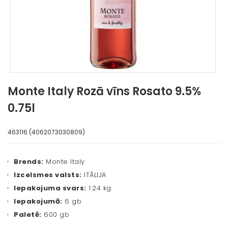
Monte Italy Rozā vīns Rosato 9.5%
0.75l
463116 (4062073030809)
Brends:
Monte Italy
Izcelsmes valsts:
ITĀLIJA
Iepakojuma svars:
1.24 kg
Iepakojumā:
6 gb
Paletē:
600 gb