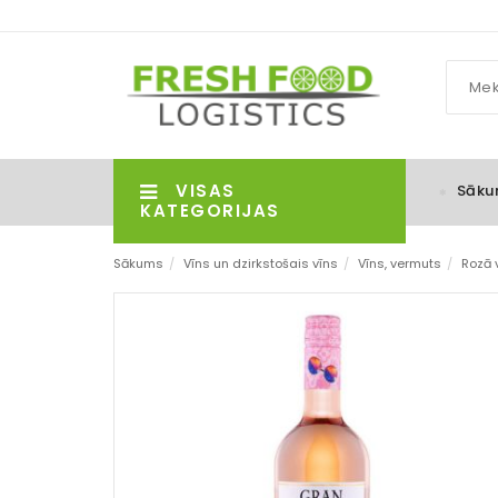
VISAS
Sāku
KATEGORIJAS
Sākums
/
Vīns un dzirkstošais vīns
/
Vīns, vermuts
/
Rozā 