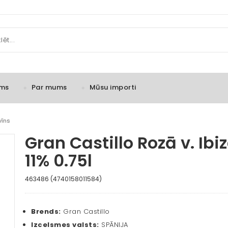
ms
Par mums
Mūsu importi
vīns
Gran Castillo Rozā v. Ibi
11% 0.75l
463486 (4740158011584)
Brends:
Gran Castillo
Izcelsmes valsts:
SPĀNIJA