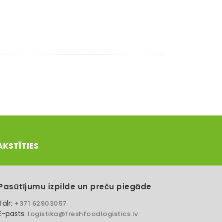
AKSTĪTIES
Pasūtījumu izpilde un preču piegāde
Tālr:
+371 62903057
E-pasts:
logistika@freshfoodlogistics.lv