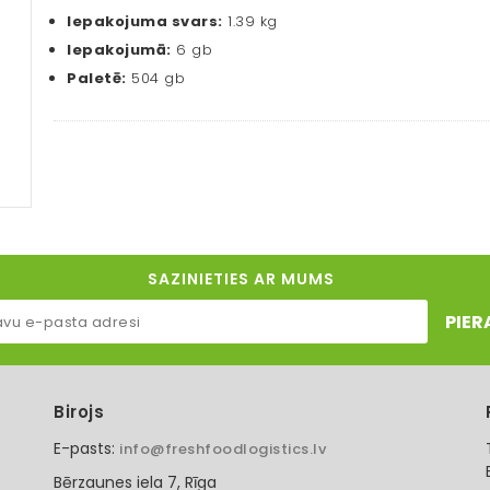
Iepakojuma svars:
1.39 kg
Iepakojumā:
6 gb
Paletē:
504 gb
SAZINIETIES AR MUMS
PIER
Birojs
E-pasts:
info@freshfoodlogistics.lv
Bērzaunes iela 7, Rīga