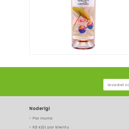
Noderīgi
Par mums
Kā kļūt par klientu