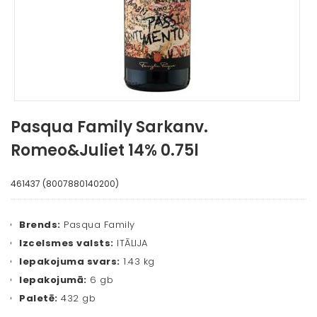
Pasqua Family Sarkanv.
Romeo&Juliet 14% 0.75l
461437 (8007880140200)
Brends:
Pasqua Family
Izcelsmes valsts:
ITĀLIJA
Iepakojuma svars:
1.43 kg
Iepakojumā:
6 gb
Paletē:
432 gb