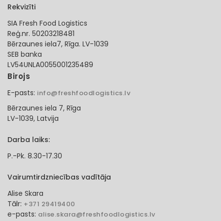
Rekvizīti
SIA Fresh Food Logistics
Reģ.nr. 50203218481
Bērzaunes iela7, Rīga. LV-1039
SEB banka
LV54UNLA0055001235489
Birojs
E-pasts:
info@freshfoodlogistics.lv
Bērzaunes iela 7, Rīga
LV-1039, Latvija
Darba laiks:
P.-Pk. 8.30-17.30
Vairumtirdzniecības vadītāja
Alise Skara
Tālr:
+371 29419400
e-pasts:
alise.skara@freshfoodlogistics.lv