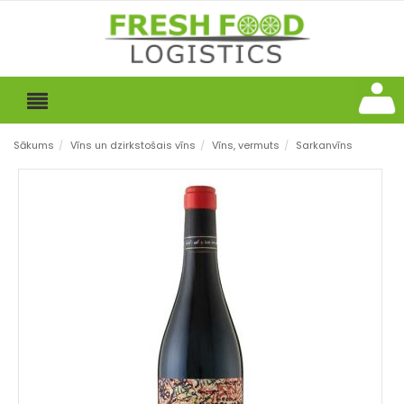
Sākums
/
Vīns un dzirkstošais vīns
/
Vīns, vermuts
/
Sarkanvīns