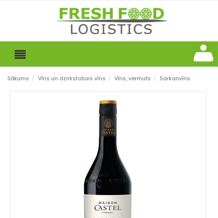
Sākums
/
Vīns un dzirkstošais vīns
/
Vīns, vermuts
/
Sarkanvīns