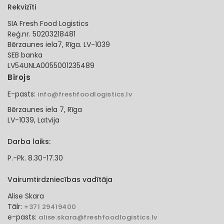
Rekvizīti
SIA Fresh Food Logistics
Reģ.nr. 50203218481
Bērzaunes iela7, Rīga. LV-1039
SEB banka
LV54UNLA0055001235489
Birojs
E-pasts:
info@freshfoodlogistics.lv
Bērzaunes iela 7, Rīga
LV-1039, Latvija
Darba laiks:
P.-Pk. 8.30-17.30
Vairumtirdzniecības vadītāja
Alise Skara
Tālr:
+371 29419400
e-pasts:
alise.skara@freshfoodlogistics.lv