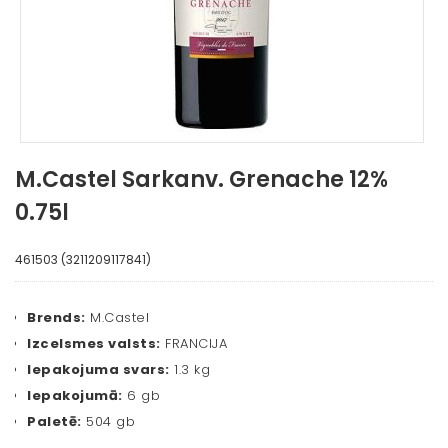
M.Castel Sarkanv. Grenache 12%
0.75l
461503 (3211209117841)
Brends:
M.Castel
Izcelsmes valsts:
FRANCIJA
Iepakojuma svars:
1.3 kg
Iepakojumā:
6 gb
Paletē:
504 gb