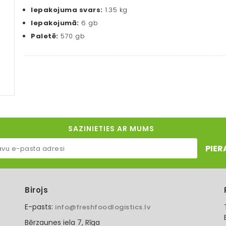
Iepakojuma svars:
1.35 kg
Iepakojumā:
6 gb
Paletē:
570 gb
SAZINIETIES AR MUMS
PIER
Birojs
E-pasts:
info@freshfoodlogistics.lv
Bērzaunes iela 7, Rīga