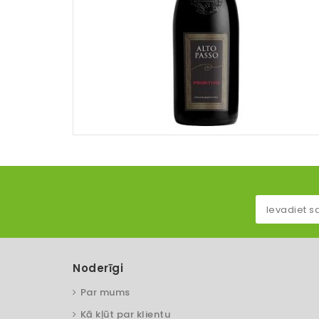
Noderīgi
Par mums
Kā kļūt par klientu