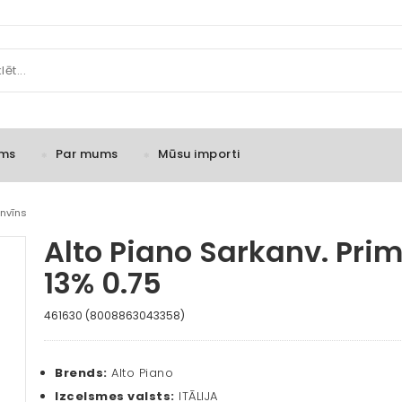
ms
Par mums
Mūsu importi
nvīns
Alto Piano Sarkanv. Prim
13% 0.75
461630 (8008863043358)
Brends:
Alto Piano
Izcelsmes valsts:
ITĀLIJA