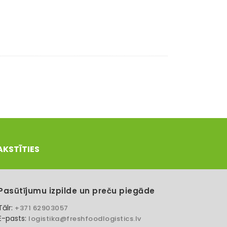
AKSTĪTIES
Pasūtījumu izpilde un preču piegāde
Tālr:
+371 62903057
E-pasts:
logistika@freshfoodlogistics.lv