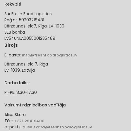
Rekvizīti
SIA Fresh Food Logistics
Reģ.nr. 50203218481
Bērzaunes iela7, Rīga. LV-1039
SEB banka
LV54UNLA0055001235489
Birojs
E-pasts:
info@freshfoodlogistics.lv
Bērzaunes iela 7, Rīga
LV-1039, Latvija
Darba laiks:
P.-Pk. 8.30-17.30
Vairumtirdzniecības vadītāja
Alise Skara
Tālr:
+371 29419400
e-pasts:
alise.skara@freshfoodlogistics.lv