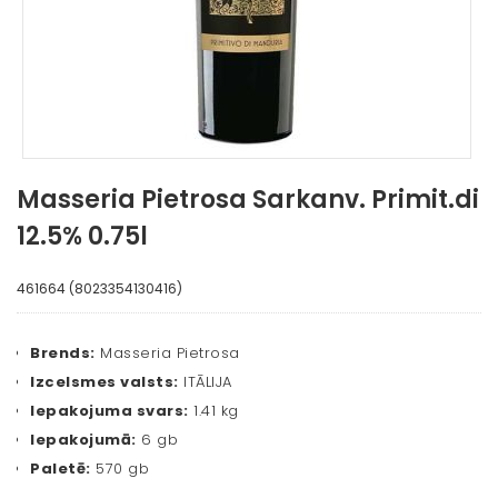
Masseria Pietrosa Sarkanv. Primit.di
12.5% 0.75l
461664 (8023354130416)
Brends:
Masseria Pietrosa
Izcelsmes valsts:
ITĀLIJA
Iepakojuma svars:
1.41 kg
Iepakojumā:
6 gb
Paletē:
570 gb