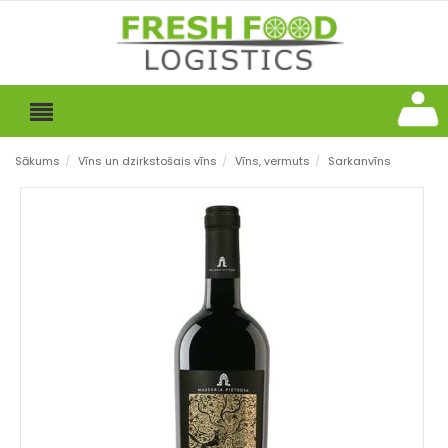
Sākums
/
Vīns un dzirkstošais vīns
/
Vīns, vermuts
/
Sarkanvīns