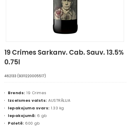
19 Crimes Sarkanv. Cab. Sauv. 13.5%
0.75l
462133 (9311220005517)
Brends:
19 Crimes
Izcelsmes valsts:
AUSTRĀLIJA
Iepakojuma svars:
1.33 kg
Iepakojumā:
6 gb
Paletē:
600 gb