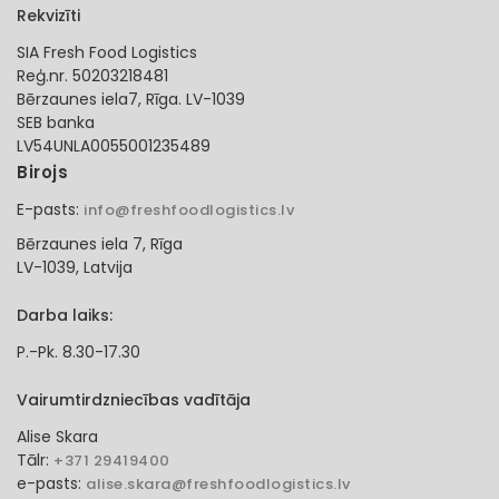
Rekvizīti
SIA Fresh Food Logistics
Reģ.nr. 50203218481
Bērzaunes iela7, Rīga. LV-1039
SEB banka
LV54UNLA0055001235489
Birojs
E-pasts:
info@freshfoodlogistics.lv
Bērzaunes iela 7, Rīga
LV-1039, Latvija
Darba laiks:
P.-Pk. 8.30-17.30
Vairumtirdzniecības vadītāja
Alise Skara
Tālr:
+371 29419400
e-pasts:
alise.skara@freshfoodlogistics.lv