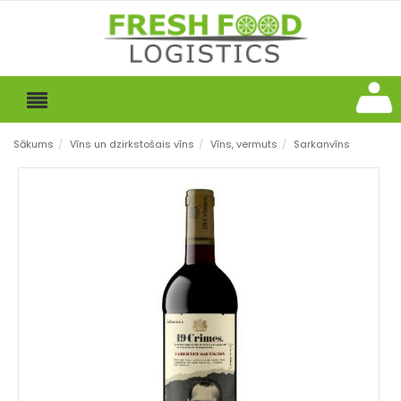
Sākums
/
Vīns un dzirkstošais vīns
/
Vīns, vermuts
/
Sarkanvīns