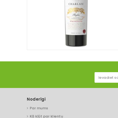
Noderīgi
Par mums
Kā kļūt par klientu