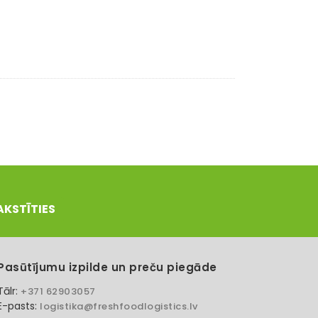
AKSTĪTIES
Pasūtījumu izpilde un preču piegāde
Tālr:
+371 62903057
E-pasts:
logistika@freshfoodlogistics.lv