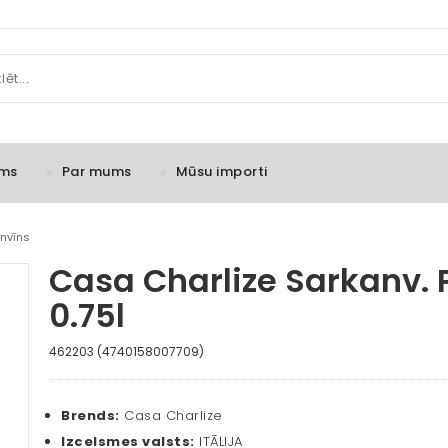
ms
Par mums
Mūsu importi
nvīns
Casa Charlize Sarkanv. P
0.75l
462203 (4740158007709)
Brends:
Casa Charlize
Izcelsmes valsts:
ITĀLIJA