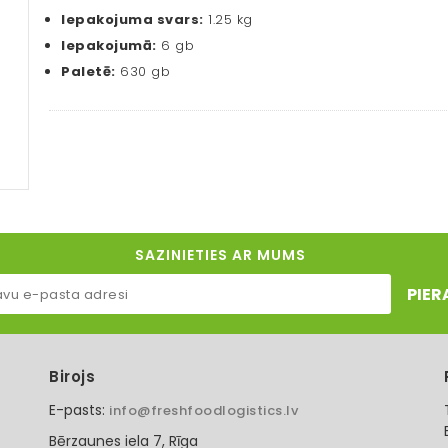
Iepakojuma svars:
1.25 kg
Iepakojumā:
6 gb
Paletē:
630 gb
SAZINIETIES AR MUMS
PIER
Birojs
E-pasts:
info@freshfoodlogistics.lv
Bērzaunes iela 7, Rīga