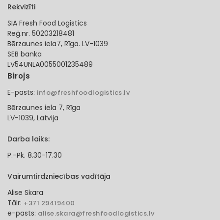
Rekvizīti
SIA Fresh Food Logistics
Reģ.nr. 50203218481
Bērzaunes iela7, Rīga. LV-1039
SEB banka
LV54UNLA0055001235489
Birojs
E-pasts:
info@freshfoodlogistics.lv
Bērzaunes iela 7, Rīga
LV-1039, Latvija
Darba laiks:
P.-Pk. 8.30-17.30
Vairumtirdzniecības vadītāja
Alise Skara
Tālr:
+371 29419400
e-pasts:
alise.skara@freshfoodlogistics.lv