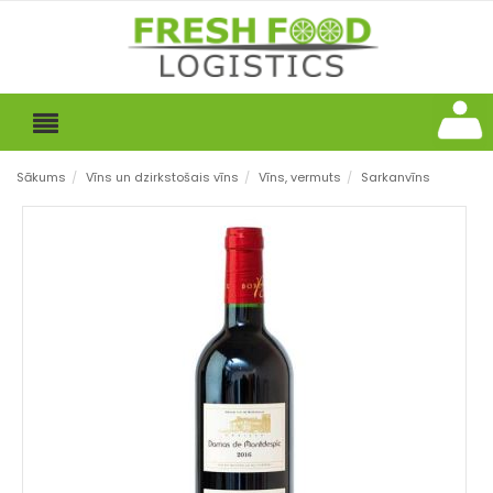
Sākums
/
Vīns un dzirkstošais vīns
/
Vīns, vermuts
/
Sarkanvīns