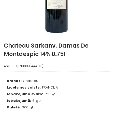
Chateau Sarkanv. Damas De
Montdespic 14% 0.75l
462388 (3760088444031)
Brends:
Chateau
Izcelsmes valsts:
FRANCIJA
Iepakojuma svars:
1.25 kg
Iepakojumā:
6 gb
Paletē:
300 gb