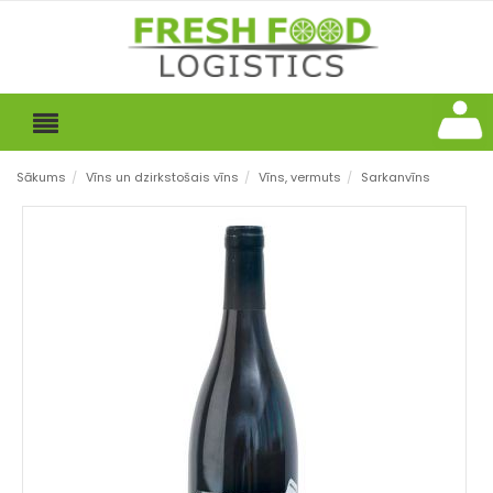
Sākums
/
Vīns un dzirkstošais vīns
/
Vīns, vermuts
/
Sarkanvīns