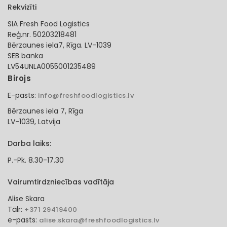
Rekvizīti
SIA Fresh Food Logistics
Reģ.nr. 50203218481
Bērzaunes iela7, Rīga. LV-1039
SEB banka
LV54UNLA0055001235489
Birojs
E-pasts:
info@freshfoodlogistics.lv
Bērzaunes iela 7, Rīga
LV-1039, Latvija
Darba laiks:
P.-Pk. 8.30-17.30
Vairumtirdzniecības vadītāja
Alise Skara
Tālr:
+371 29419400
e-pasts:
alise.skara@freshfoodlogistics.lv