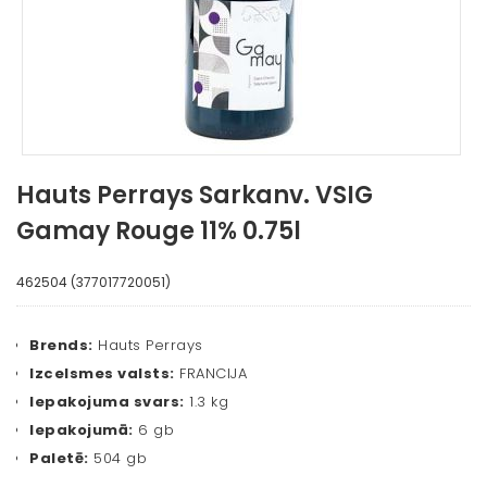
Hauts Perrays Sarkanv. VSIG
Gamay Rouge 11% 0.75l
462504 (377017720051)
Brends:
Hauts Perrays
Izcelsmes valsts:
FRANCIJA
Iepakojuma svars:
1.3 kg
Iepakojumā:
6 gb
Paletē:
504 gb