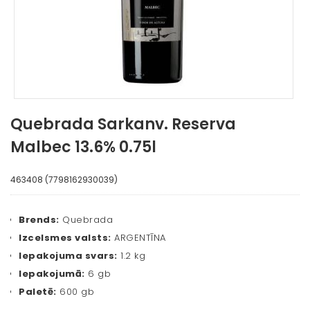
Quebrada Sarkanv. Reserva
Malbec 13.6% 0.75l
463408 (7798162930039)
Brends:
Quebrada
Izcelsmes valsts:
ARGENTĪNA
Iepakojuma svars:
1.2 kg
Iepakojumā:
6 gb
Paletē:
600 gb