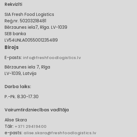
Rekvizīti
SIA Fresh Food Logistics
Reģ.nr. 50203218481
Bērzaunes iela7, Rīga. LV-1039
SEB banka
LV54UNLA0055001235489
Birojs
E-pasts:
info@freshfoodlogistics.lv
Bērzaunes iela 7, Rīga
LV-1039, Latvija
Darba laiks:
P.-Pk. 8.30-17.30
Vairumtirdzniecības vadītāja
Alise Skara
Tālr:
+371 29419400
e-pasts:
alise.skara@freshfoodlogistics.lv