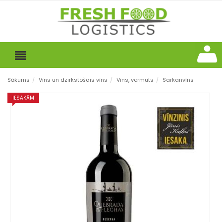
Sākums
/
Vīns un dzirkstošais vīns
/
Vīns, vermuts
/
Sarkanvīns
IESAKĀM