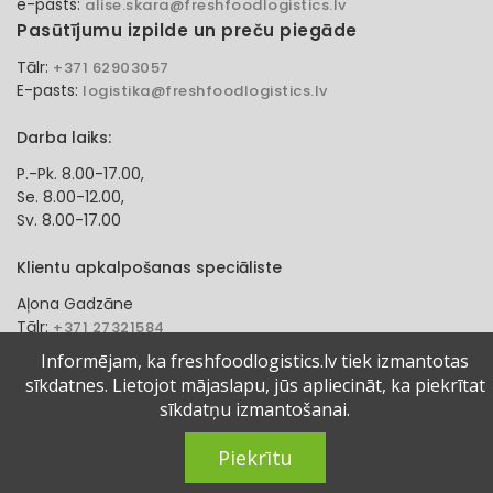
e-pasts:
alise.skara@freshfoodlogistics.lv
Pasūtījumu izpilde un preču piegāde
Tālr:
+371 62903057
E-pasts:
logistika@freshfoodlogistics.lv
Darba laiks:
P.-Pk. 8.00-17.00,
Se. 8.00-12.00,
Sv. 8.00-17.00
Klientu apkalpošanas speciāliste
Aļona Gadzāne
Tālr:
+371 27321584
e-pasts:
alona.gadzane@freshfoodlogistics.lv
Informējam, ka freshfoodlogistics.lv tiek izmantotas
sīkdatnes. Lietojot mājaslapu, jūs apliecināt, ka piekrītat
© 2024 Fresh Food Logistics SIA. Visas tiesības aizsargātas.
sīkdatņu izmantošanai.
Piekrītu