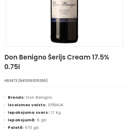
Don Benigno Šerijs Cream 17.5%
0.75l
463473 (8410061015295)
Brends:
Don Benigno
Izcelsmes valsts:
SPĀNIJA
Iepakojuma svars:
1.7 kg
Iepakojumā:
6 gb
Paletē:
570 gb