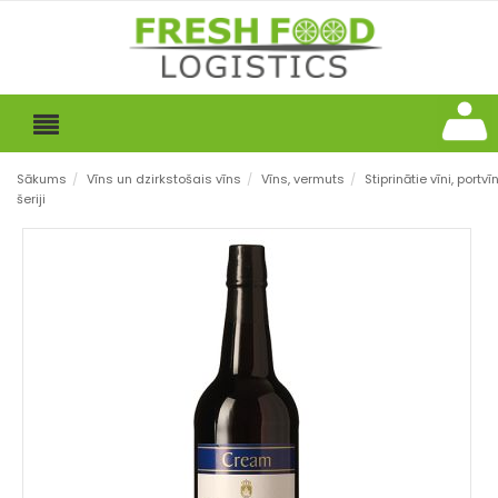
Sākums
/
Vīns un dzirkstošais vīns
/
Vīns, vermuts
/
Stiprinātie vīni, portvīn
šeriji