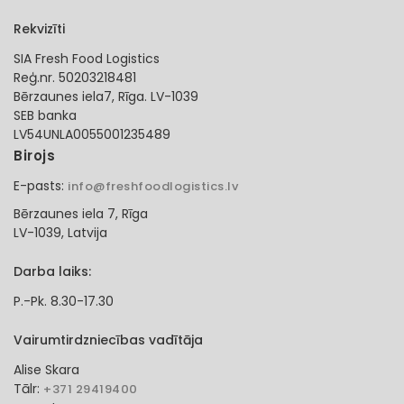
Rekvizīti
SIA Fresh Food Logistics
Reģ.nr. 50203218481
Bērzaunes iela7, Rīga. LV-1039
SEB banka
LV54UNLA0055001235489
Birojs
E-pasts:
info@freshfoodlogistics.lv
Bērzaunes iela 7, Rīga
LV-1039, Latvija
Darba laiks:
P.-Pk. 8.30-17.30
Vairumtirdzniecības vadītāja
Alise Skara
Tālr:
+371 29419400