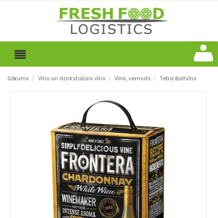
Sākums
/
Vīns un dzirkstošais vīns
/
Vīns, vermuts
/
Tetra Baltvīns