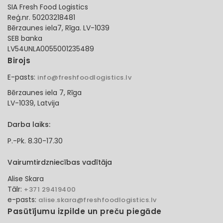
SIA Fresh Food Logistics
Reģ.nr. 50203218481
Bērzaunes iela7, Rīga. LV-1039
SEB banka
LV54UNLA0055001235489
Birojs
E-pasts:
info@freshfoodlogistics.lv
Bērzaunes iela 7, Rīga
LV-1039, Latvija
Darba laiks:
P.-Pk. 8.30-17.30
Vairumtirdzniecības vadītāja
Alise Skara
Tālr:
+371 29419400
e-pasts:
alise.skara@freshfoodlogistics.lv
Pasūtījumu izpilde un preču piegāde