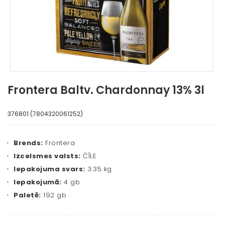
Frontera Baltv. Chardonnay 13% 3l
376801 (7804320061252)
Brends:
Frontera
Izcelsmes valsts:
ČĪLE
Iepakojuma svars:
3.35 kg
Iepakojumā:
4 gb
Paletē:
192 gb