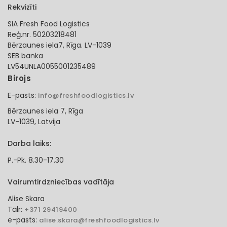
Rekvizīti
SIA Fresh Food Logistics
Reģ.nr. 50203218481
Bērzaunes iela7, Rīga. LV-1039
SEB banka
LV54UNLA0055001235489
Birojs
E-pasts:
info@freshfoodlogistics.lv
Bērzaunes iela 7, Rīga
LV-1039, Latvija
Darba laiks:
P.-Pk. 8.30-17.30
Vairumtirdzniecības vadītāja
Alise Skara
Tālr:
+371 29419400
e-pasts:
alise.skara@freshfoodlogistics.lv