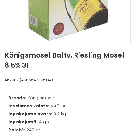
Königsmosel Baltv. Riesling Mosel
8.5% 3l
462002 (4006542005134)
Brends:
Königsmosel
Izcelsmes valsts:
VĀCIJA
Iepakojuma svars:
3.2 kg
Iepakojumā:
4 gb
Paletē:
240 gb