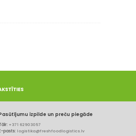
AKSTĪTIES
Pasūtījumu izpilde un preču piegāde
Tālr:
+371 62903057
E-pasts:
logistika@freshfoodlogistics.lv