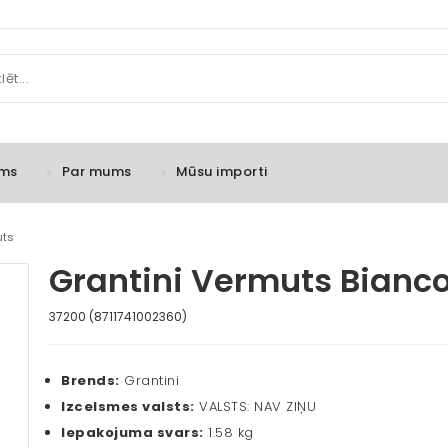
ms
Par mums
Mūsu importi
uts
Grantini Vermuts Bianco 
37200 (8711741002360)
Brends:
Grantini
Izcelsmes valsts:
VALSTS: NAV ZIŅU
Iepakojuma svars:
1.58 kg