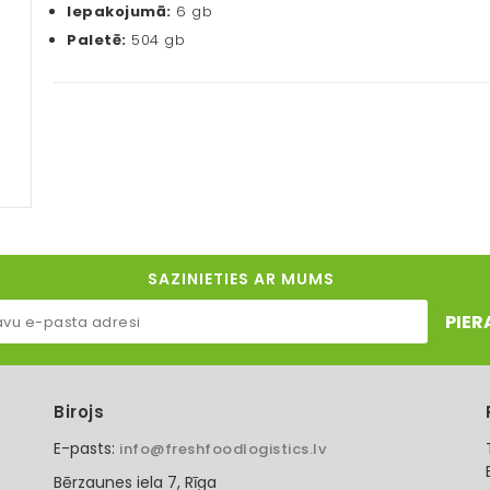
Iepakojumā:
6 gb
Paletē:
504 gb
SAZINIETIES AR MUMS
PIER
Birojs
E-pasts:
info@freshfoodlogistics.lv
Bērzaunes iela 7, Rīga