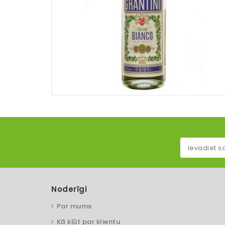
Noderīgi
Par mums
Kā kļūt par klientu