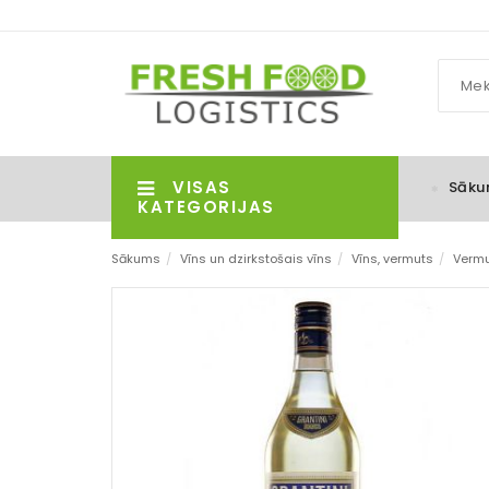
VISAS
Sāku
KATEGORIJAS
Sākums
/
Vīns un dzirkstošais vīns
/
Vīns, vermuts
/
Verm